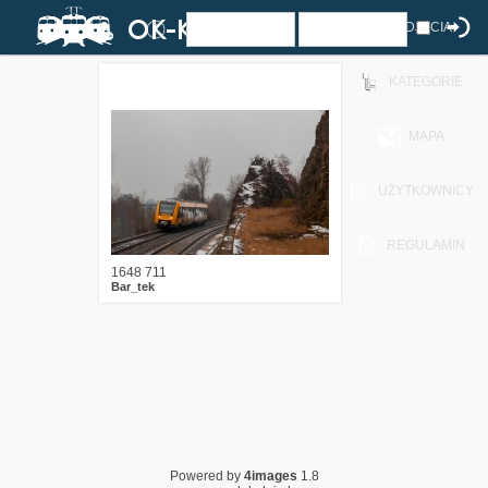
ZDJĘCIA
KATEGORIE
2
482
13
MAPA
UŻYTKOWNICY
REGULAMIN
1648 711
Bar_tek
Powered by
4images
1.8