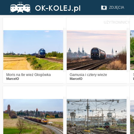
ZDJĘCIA
UŻYTKOWNICY
0
132
13
2
360
15
Moris na tle wież Głogówka
Gamusia i cztery wieże
MarcelO
MarcelO
3
846
17
3
818
14