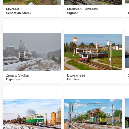
M62M-011
Mediolan Centralny
Sebastian Starek
Sigman
0
882
7
4
994
11
Zima w Skokach
Dwie wieże
Cyjanopan
kamilos
4
1988
29
3
1602
18