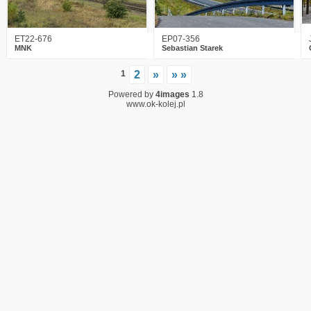
ET22-676
EP07-356
MNK
Sebastian Starek
1
2
»
» »
Powered by
4images
1.8
www.ok-kolej.pl