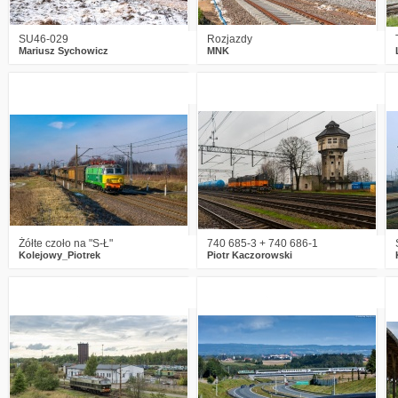
SU46-029
Rozjazdy
Mariusz Sychowicz
MNK
1
1497
15
0
1413
12
Żółte czoło na "S-Ł"
740 685-3 + 740 686-1
Kolejowy_Piotrek
Piotr Kaczorowski
3
1630
22
2
1965
22