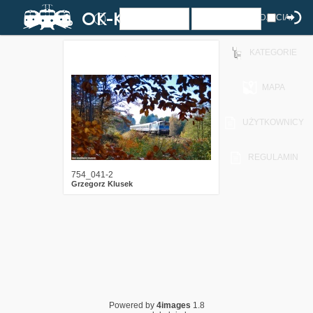
ZDJĘCIA
KATEGORIE
5
459
6
MAPA
UŻYTKOWNICY
REGULAMIN
754_041-2
Grzegorz Klusek
Powered by
4images
1.8