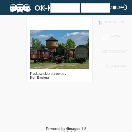
ZDJĘCIA
KATEGORIE
0
858
9
MAPA
UŻYTKOWNICY
REGULAMIN
Pyskowickie parowozy
Kol_Bagieta
Powered by
4images
1.8