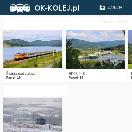
ZDJĘCIA
UŻYTKOWNICY
1
1532
28
6
1609
16
Świnia nad zalewem
EP07-448
Paweł_19
Paweł_19
2
1315
14