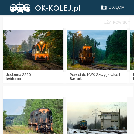
ZDJĘCIA
UŻYTKOWNICY
0
515
19
0
511
6
Jesienna S250
Powrót do KWK Szczygłowice I ...
kvbixooo
Bar_tek
0
1149
14
7
2597
3