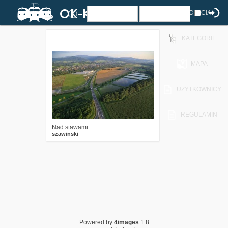
ZDJĘCIA
KATEGORIE
0
891
10
MAPA
UŻYTKOWNICY
REGULAMIN
Nad stawami
szawinski
Powered by
4images
1.8