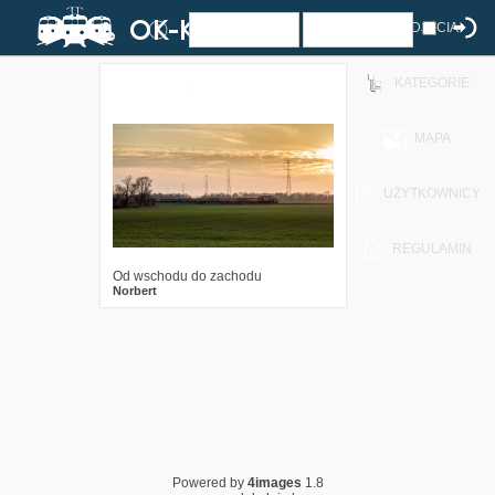
ZDJĘCIA
KATEGORIE
3
2738
9
MAPA
UŻYTKOWNICY
REGULAMIN
Od wschodu do zachodu
Norbert
Powered by
4images
1.8