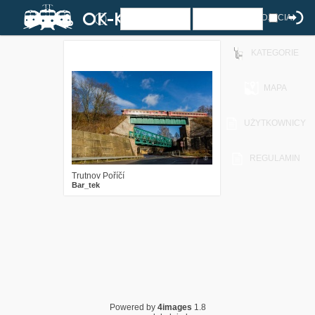
ZDJĘCIA
KATEGORIE
3
1771
8
MAPA
UŻYTKOWNICY
REGULAMIN
Trutnov Poříčí
Bar_tek
Powered by
4images
1.8