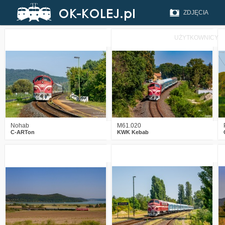
ZDJĘCIA
UŻYTKOWNICY
1
492
16
0
927
17
Nohab
M61.020
C-ARTon
KWK Kebab
2
1075
17
0
1051
19