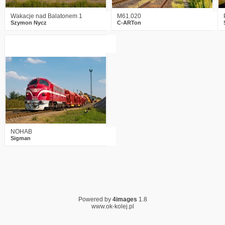
Wakacje nad Balatonem 1
M61.020
Szymon Nycz
C-ARTon
7
3403
13
NOHAB
Sigman
Powered by
4images
1.8
www.ok-kolej.pl