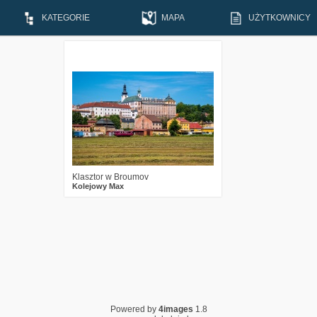
KATEGORIE
MAPA
UŻYTKOWNICY
3
503
18
Klasztor w Broumov
Kolejowy Max
Powered by
4images
1.8