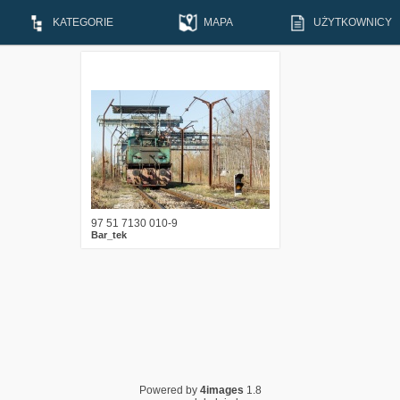
KATEGORIE
MAPA
UŻYTKOWNICY
1
616
17
97 51 7130 010-9
Bar_tek
Powered by
4images
1.8