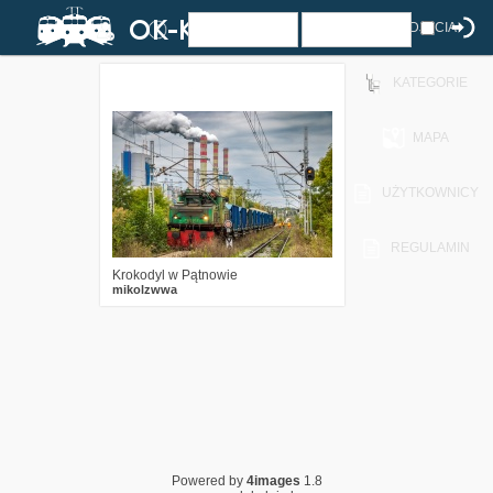
ZDJĘCIA
KATEGORIE
5
884
17
MAPA
UŻYTKOWNICY
REGULAMIN
Krokodyl w Pątnowie
mikolzwwa
Powered by
4images
1.8