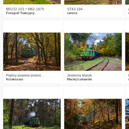
BR232-103 + M62-1875
ST43-194
Fotograf Trakcyjny
caroos
2
670
17
2
708
20
Piękny powiew jesieni...
Jesienny klasyk
Krzakozaur
Maciej Łukawski
2
798
13
1
1002
14