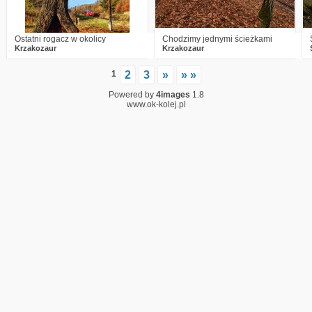
Ostatni rogacz w okolicy
Chodzimy jednymi ścieżkami
Krzakozaur
Krzakozaur
1
2
3
»
» »
Powered by
4images
1.8
www.ok-kolej.pl