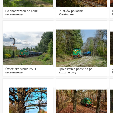
Po chaszczach do celu!
Pustków po łódzku
szczurasowy
Krzakozaur
3
1002
7
4
1127
20
Świeżutka stonia 2501
I po ostatnią partię na peł ...
szczurasowy
szczurasowy
6
999
16
4
1609
25