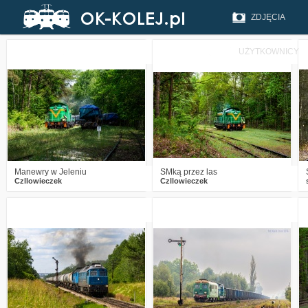
ZDJĘCIA
UŻYTKOWNICY
1
290
17
2
370
22
Manewry w Jeleniu
SMką przez las
Czllowieczek
Czllowieczek
2
645
17
3
862
26