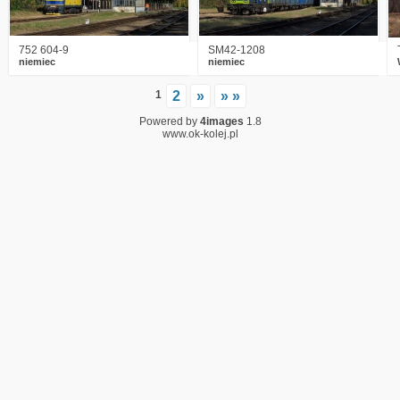
752 604-9
SM42-1208
niemiec
niemiec
1
2
»
» »
Powered by
4images
1.8
www.ok-kolej.pl