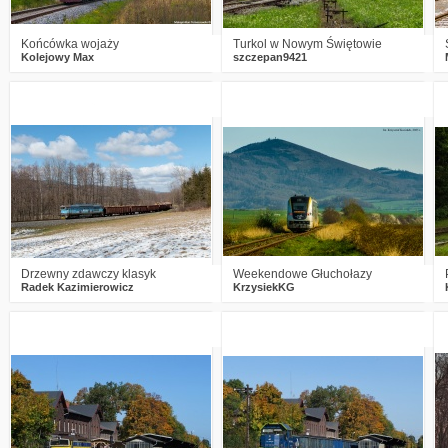
Końcówka wojaży
Turkol w Nowym Świętowie
Kolejowy Max
szczepan9421
1
981
12
3
1140
17
Drzewny zdawczy klasyk
Weekendowe Głuchołazy
Radek Kazimierowicz
KrzysiekKG
1
1733
17
0
1666
12