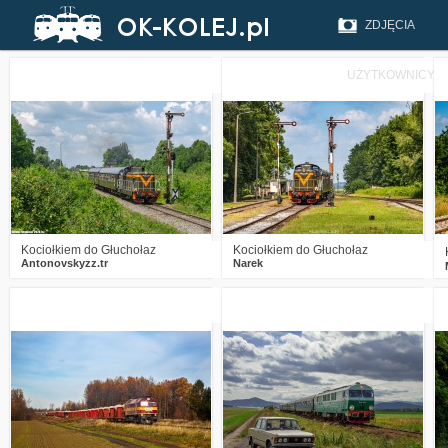
ZDJĘCIA
UŻYTKOWNICY
1
106
7
1
284
18
Kociołkiem do Głuchołaz
Kociołkiem do Głuchołaz
Antonovskyzz.tr
Narek
0
475
20
1
640
13