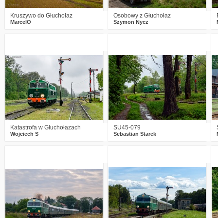
Kruszywo do Głuchołaz
Osobowy z Głuchołaz
MarcelO
Szymon Nycz
2
969
13
2
930
18
Katastrofa w Głuchołazach
SU45-079
Wojciech S
Sebastian Starek
0
896
10
2
833
9