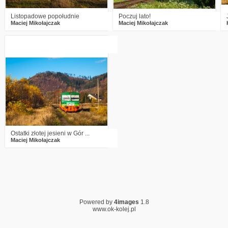
Listopadowe popołudnie
Poczuj lato!
Maciej Mikołajczak
Maciej Mikołajczak
5
2838
26
Ostatki złotej jesieni w Gór ...
Maciej Mikołajczak
Powered by
4images
1.8
www.ok-kolej.pl