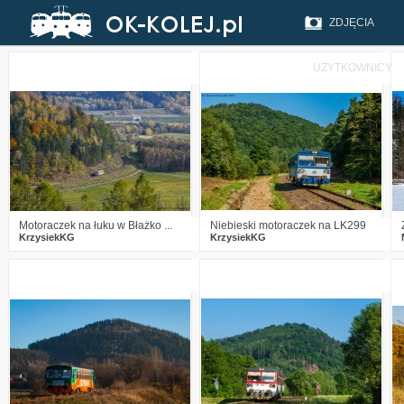
ZDJĘCIA
UŻYTKOWNICY
1
651
17
4
1122
17
Motoraczek na łuku w Błażko ...
Niebieski motoraczek na LK299
KrzysiekKG
KrzysiekKG
3
1259
10
5
2085
19