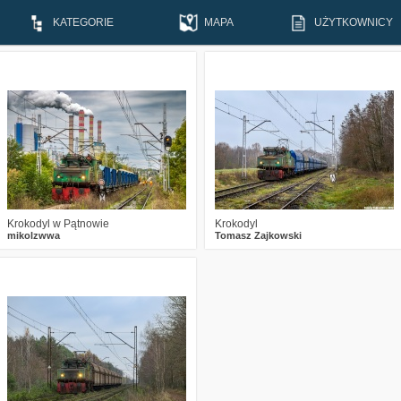
KATEGORIE
MAPA
UŻYTKOWNICY
5
882
17
2
981
23
Krokodyl w Pątnowie
Krokodyl
mikolzwwa
Tomasz Zajkowski
0
1843
26