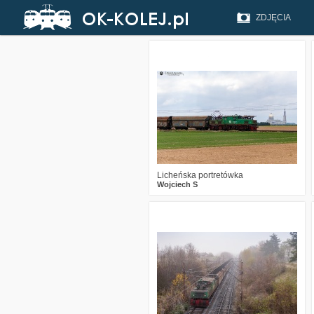
ZDJĘCIA
0
258
12
Licheńska portretówka
Wojciech S
0
1741
16