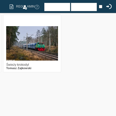
REGULAMIN
6
1403
22
Świeży krokodyl
Tomasz Zajkowski