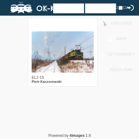
ZDJĘCIA
KATEGORIE
0
1888
15
MAPA
UŻYTKOWNICY
REGULAMIN
EL2-15
Piotr Kaczorowski
Powered by
4images
1.8