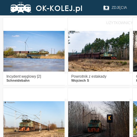
ZDJĘCIA
UŻYTKOWNICY
5
506
13
0
344
11
Incydent węglowy [2]
Powrotnik z estakady
Schneidebahn
Wojciech S
0
463
19
2
631
23