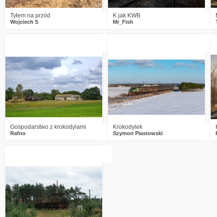
Tyłem na przód
K jak KWB
Wojciech S
Mr_Fish
2
981
16
1
1680
22
Gospodarstwo z krokodylami
Krokodylek
Rafno
Szymon Piastowski
3
3406
1