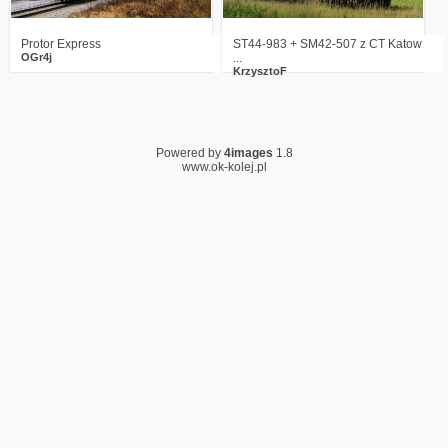
Protor Express
ST44-983 + SM42-507 z CT Katow
OGr4j
...
KrzysztoF
Powered by
4images
1.8
www.ok-kolej.pl