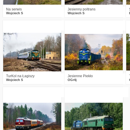
Na serwis
Jesienny poltrans
Wojciech S
Wojciech S
2
759
20
3
877
30
TurKol na Łagiszy
Jesienne Piekło
Wojciech S
OGr4j
4
1251
27
2
2538
1