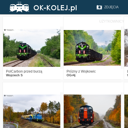
ZDJĘCIA
UŻYTKOWNICY
0
282
11
1
410
16
PolCarbon przed burzą
Próżny z Wojkowic
Wojciech S
OGr4j
0
451
16
0
451
15