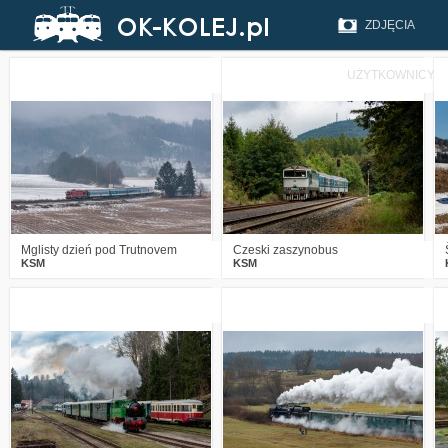
ZDJĘCIA
UŻYTKOWNICY
0
387
16
0
407
15
Mglisty dzień pod Trutnovem
Czeski zaszynobus
KSM
KSM
2
607
15
2
708
10