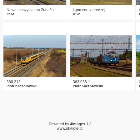
Nowa maszynka na Zubačce.
I gna coraz prędzej...
KSM
KSM
0
1560
10
0
1360
4
388 213
363 038-1
Piotr Kaczorowski
Piotr Kaczorowski
Powered by
4images
1.8
www.ok-kolej.pl