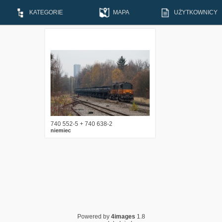
KATEGORIE
MAPA
UŻYTKOWNICY
2
1925
11
740 552-5 + 740 638-2
niemiec
Powered by
4images
1.8