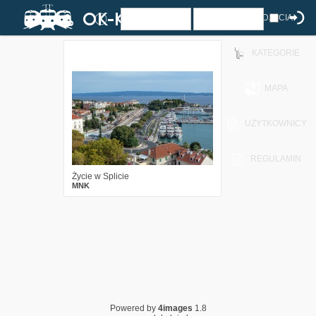
ZDJĘCIA
KATEGORIE
6
1055
18
MAPA
UŻYTKOWNICY
REGULAMIN
Życie w Splicie
MNK
Powered by
4images
1.8