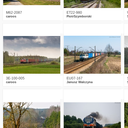
M62-2087
ET22-980
caroos
PiotrSzymborski
1
1383
20
0
1210
18
3E-100-005
EU07-167
caroos
Janusz Walczyna
1
2229
20
1
1510
13