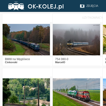
ZDJĘCIA
UŻYTKOWNICY
3
232
3
1
439
11
BMW na Węglówce
754 080-0
Cinkovski
MarcelO
2
686
14
3
666
15