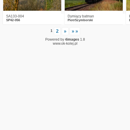
SA133-004
Dymiący batman
SP42-056
PiotrSzymborski
1
2
»
» »
Powered by
4images
1.8
www.ok-kolej.pl