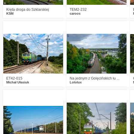
Kręta droga do Szklarskiej
TEM2-232
KSM
caroos
0
934
14
7
1111
6
ET42-015
Na jednym z Golęcińskich łu ...
Michał Ułasiuk
Lololux
1
1045
10
0
1342
14