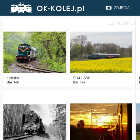
ZDJĘCIA
UŻYTKOWNICY
1
708
14
1
536
12
Łebsko
SU42-536
Bar_tek
Bar_tek
3
2177
7
2
2003
10