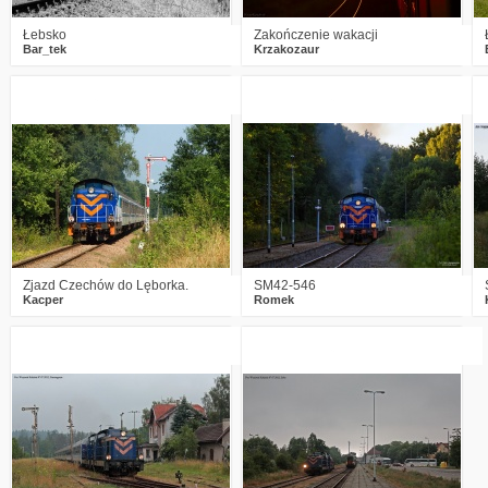
Łebsko
Zakończenie wakacji
Bar_tek
Krzakozaur
1
3133
14
2
2688
8
Zjazd Czechów do Lęborka.
SM42-546
Kacper
Romek
5
2251
2
0
2367
0