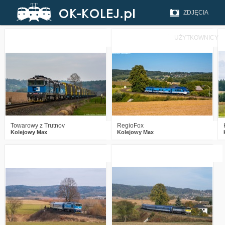
ZDJĘCIA
UŻYTKOWNICY
0
353
11
4
377
11
Towarowy z Trutnov
RegioFox
Kolejowy Max
Kolejowy Max
1
1132
14
0
1588
6