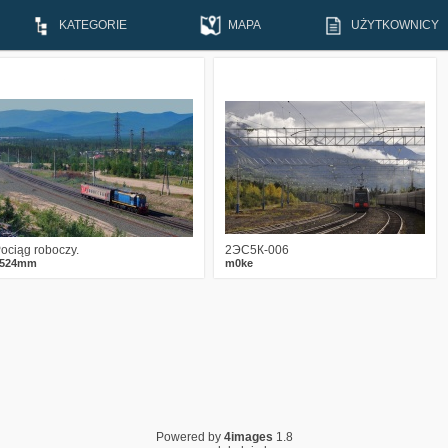
KATEGORIE
MAPA
UŻYTKOWNICY
2
2037
9
3
2974
3
ociąg roboczy.
2ЭС5К-006
1524mm
m0ke
Powered by
4images
1.8