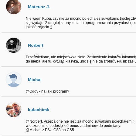
Mateusz J.
Nie wiem Kuba, czy nie za mocno pojechałeś suwakami, trochę zby
się wydaje. Z drugiej strony zmiana oprogramowania przyniosła j
jakość zdjęcia ;)
Norbert
Prześwietlone, ale miejscówka złoto. Zestawienie kolorów lokom
do nieba, ale tu, cytując klasyka, „nic się nie da zrobić”. Plusik zasł
Michal
@Oggy - na jaki program?
kulachimk
@Norbert, Przepalone nie jest, za mocno suwakami pojechałem :).
wieczorem, to podeślę któremuś z adminów do podmiany.
@Michał, z PS'a CS3 na CS5.