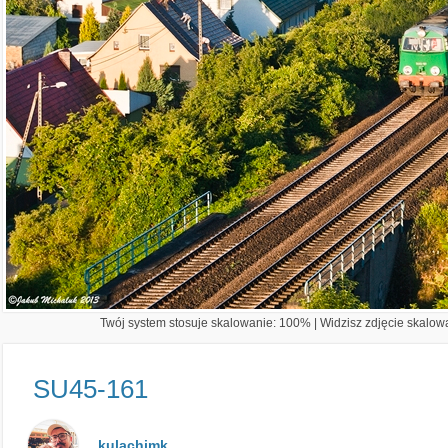
Twój system stosuje skalowanie: 100% | Widzisz zdjęcie skalowa
SU45-161
kulachimk