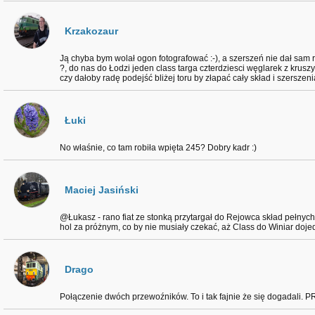
Krzakozaur
Ją chyba bym wolał ogon fotografować :-), a szerszeń nie dał sam
?, do nas do Łodzi jeden class targa czterdziesci węglarek z krusz
czy dałoby radę podejść bliżej toru by złapać cały skład i szerszeni
Łuki
No właśnie, co tam robiła wpięta 245? Dobry kadr :)
Maciej Jasiński
@Łukasz - rano fiat ze stonką przytargał do Rejowca skład pełnych
hol za próżnym, co by nie musiały czekać, aż Class do Winiar dojed
Drago
Połączenie dwóch przewoźników. To i tak fajnie że się dogadali. P