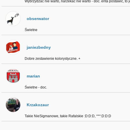
Wybrzydzać nie warto, narzekać nie warto - doc. enta postawić, to j
obserwator
Świetne
janiezbedny
Dobre zestawienie kolorystyczne. +
marian
Świetne - doc.
Krzakozaur
Takie NieSigmanowe, takie Rafalskie :D:D:D, ***:D:D:D