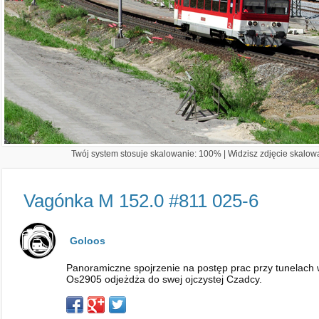
Twój system stosuje skalowanie: 100% | Widzisz zdjęcie skalowa
Vagónka M 152.0 #811 025-6
Goloos
Panoramiczne spojrzenie na postęp prac przy tunelach 
Os2905 odjeżdża do swej ojczystej Czadcy.