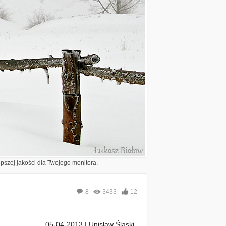
epszej jakości dla Twojego monitora.
8
3433
12
05-04-2013 | Unisław Śląski