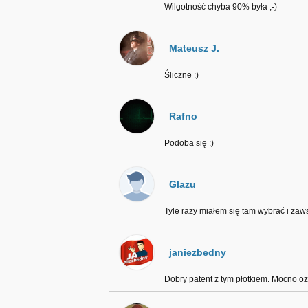
Wilgotność chyba 90% była ;-)
Mateusz J.
Śliczne :)
Rafno
Podoba się :)
Głazu
Tyle razy miałem się tam wybrać i zaw
janiezbedny
Dobry patent z tym płotkiem. Mocno oży