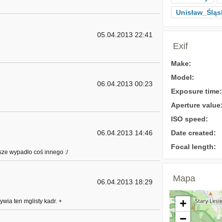
Unisław_Śląs
05.04.2013 22:41
Exif
Make:
Model:
06.04.2013 00:23
Exposure time:
Aperture value
ISO speed:
06.04.2013 14:46
Date created:
Focal length:
sze wypadło coś innego :/
Mapa
06.04.2013 18:29
+
wia ten mglisty kadr. +
−