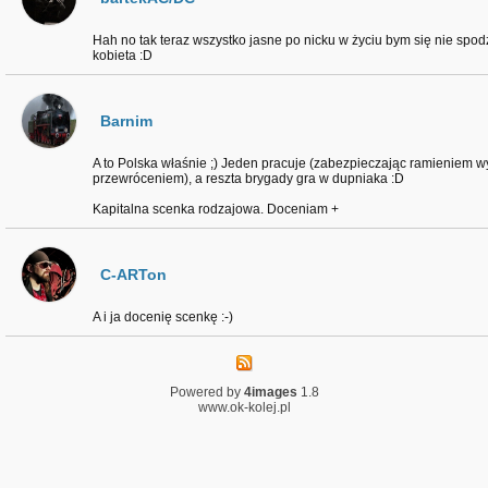
Hah no tak teraz wszystko jasne po nicku w życiu bym się nie spodz
kobieta :D
Barnim
A to Polska właśnie ;) Jeden pracuje (zabezpieczając ramieniem w
przewróceniem), a reszta brygady gra w dupniaka :D
Kapitalna scenka rodzajowa. Doceniam +
C-ARTon
A i ja docenię scenkę :-)
Powered by
4images
1.8
www.ok-kolej.pl