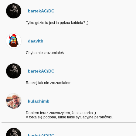
bartekAC/DC
Tylko gdzie tu jest ta pękna kobieta? ;)
daavith
Chyba nie zrozumiałeś.
bartekAC/DC
Raczej tak nie zrozumiałem.
kulachimk
Dopiero teraz zauważyłem, że to autorka ;)
A fotka się podoba, lubię takie sytuacyjne peronówki.
bartekAC/DC