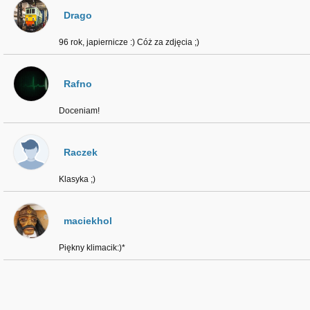
Drago
96 rok, japiernicze :) Cóż za zdjęcia ;)
Rafno
Doceniam!
Raczek
Klasyka ;)
maciekhol
Piękny klimacik:)*