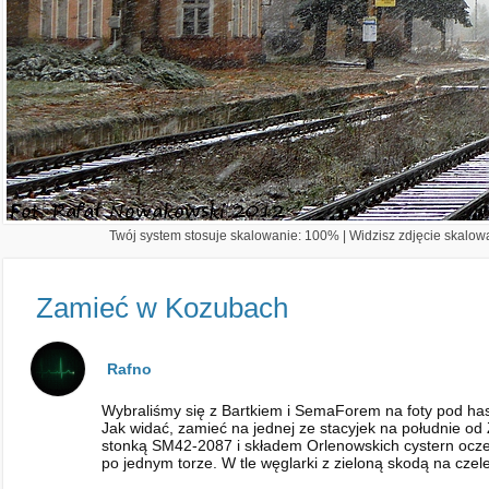
Twój system stosuje skalowanie: 100% | Widzisz zdjęcie skalowa
Zamieć w Kozubach
Rafno
Wybraliśmy się z Bartkiem i SemaForem na foty pod hasł
Jak widać, zamieć na jednej ze stacyjek na południe od 
stonką SM42-2087 i składem Orlenowskich cystern oczek
po jednym torze. W tle węglarki z zieloną skodą na czele