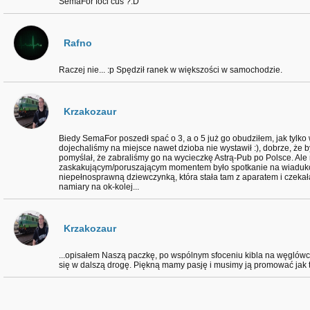
SemaFor foci cuś ?:D
Rafno
Raczej nie... :p Spędził ranek w większości w samochodzie.
Krzakozaur
Biedy SemaFor poszedł spać o 3, a o 5 już go obudziłem, jak tylko 
dojechaliśmy na miejsce nawet dzioba nie wystawił :), dobrze, że 
pomyślał, że zabraliśmy go na wycieczkę Astrą-Pub po Polsce. Ale 
zaskakującym/poruszającym momentem było spotkanie na wiadukc
niepełnosprawną dziewczynką, która stała tam z aparatem i czekała
namiary na ok-kolej...
Krzakozaur
...opisałem Naszą paczkę, po wspólnym sfoceniu kibla na węglówc
się w dalszą drogę. Piękną mamy pasję i musimy ją promować jak