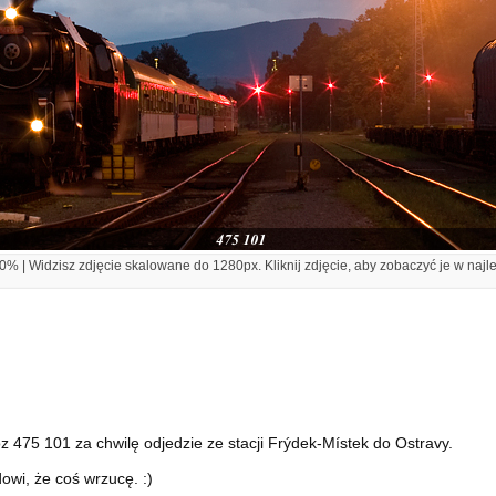
% | Widzisz zdjęcie skalowane do 1280px. Kliknij zdjęcie, aby zobaczyć je w najl
 475 101 za chwilę odjedzie ze stacji Frýdek-Místek do Ostravy.
owi, że coś wrzucę. :)