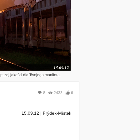
epszej jakości dla Twojego monitora.
8
2433
6
15.09.12 | Frýdek-Místek