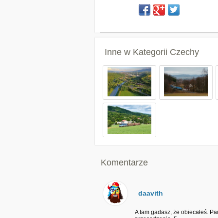
Inne w Kategorii
Czechy
Komentarze
daavith
A tam gadasz, że obiecałeś. Par