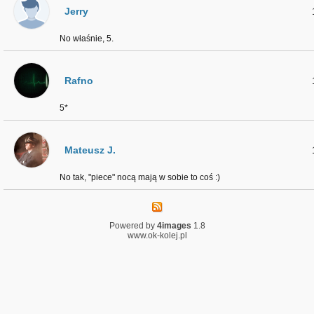
Jerry
No właśnie, 5.
Rafno
5*
Mateusz J.
No tak, "piece" nocą mają w sobie to coś :)
Powered by
4images
1.8
www.ok-kolej.pl