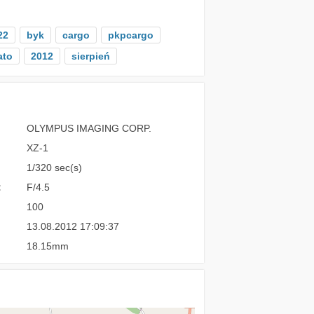
22
byk
cargo
pkpcargo
ato
2012
sierpień
OLYMPUS IMAGING CORP.
XZ-1
1/320 sec(s)
:
F/4.5
100
13.08.2012 17:09:37
18.15mm