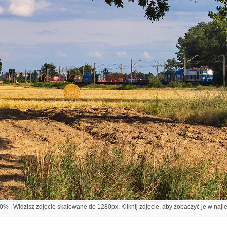
% | Widzisz zdjęcie skalowane do 1280px. Kliknij zdjęcie, aby zobaczyć je w najl