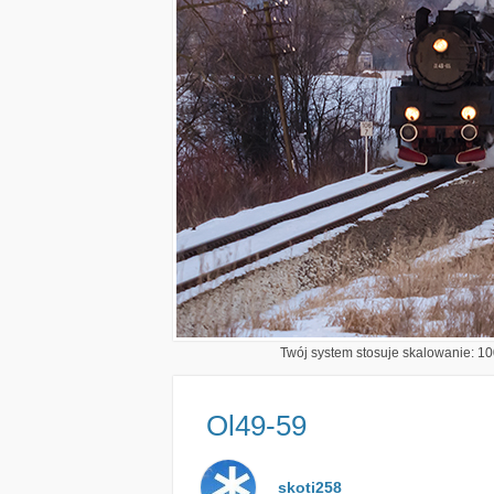
Twój system stosuje skalowanie: 100
Ol49-59
skoti258