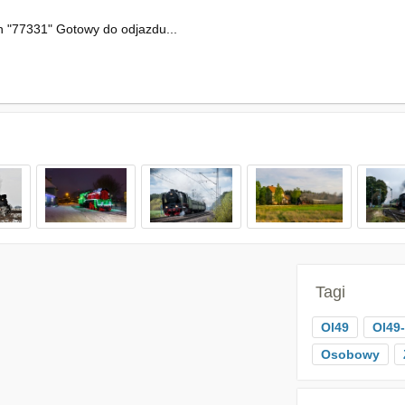
n "77331" Gotowy do odjazdu...
Tagi
Ol49
Ol49
Osobowy