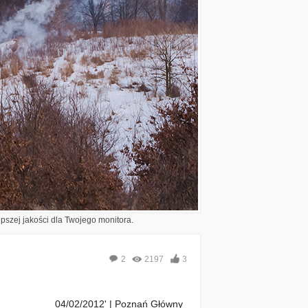
epszej jakości dla Twojego monitora.
2
2197
3
04/02/2012' | Poznań Główny