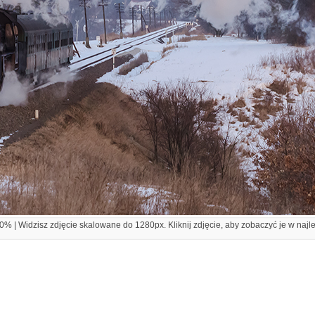
% | Widzisz zdjęcie skalowane do 1280px. Kliknij zdjęcie, aby zobaczyć je w najl