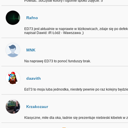
Powitać. Soczyste kolory i ogólnie spoko zdjęcie. 5
Rafno
ED73 jest aktualnie w naprawie w Idzikowicach, zdaje się po defekc
napisał Dawid: iR Łódź - Wawszawa ;)
MNK
Na naprawę ED73 to ponoć funduszy brak.
daavith
Ed73 to moja luba jednostka, niestety pewnie po raz kolejny będzie d
Krzakozaur
Klasyczne, miłe dla oka, ładnie się prezentuje niebieski kibelek w z