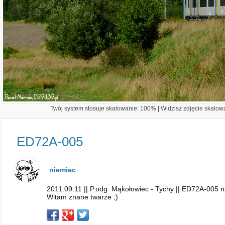
Twój system stosuje skalowanie: 100% | Widzisz zdjęcie skalowa
ED72A-005
niemiec
2011.09.11 || P.odg. Mąkołowiec - Tychy || ED72A-005 n
Witam znane twarze ;)