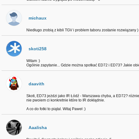
michaux
Niedługo zrobią z kibli TGV i problem taboru zostanie rozwiązany )
skoti258
Witam :)
Ogólnie zapytanie... Gdzie można spotkać ED72 i ED73? Jakie obi
daavith
Skoti, ED73 jeżdzi jako IR Łódź - Warszawa chyba, a ED72? różni
nie pwoiem ci konkretnie które to IR dokłądnie.
A co do fotki to piątal. Witaj Paweł :)
Aaalisha