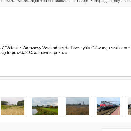
e: 100% | Widzisz zdjęcie HiRes skalowane do 1200px. Kliknij zdjęcie, aby zobacz
/7 "Witos" z Warszawy Wschodniej do Przemyśla Głównego szlakiem Łęt
się to prawdą? Czas pewnie pokaże.