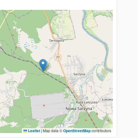
Leaflet
|
Map data ©
OpenStreetMap
contributors