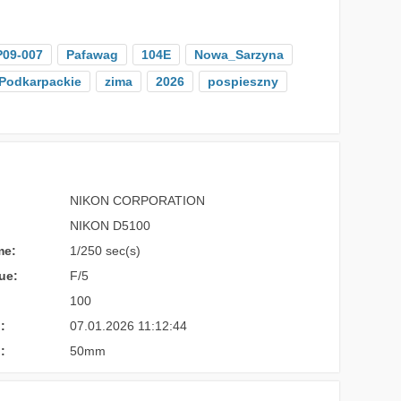
P09-007
Pafawag
104E
Nowa_Sarzyna
Podkarpackie
zima
2026
pospieszny
NIKON CORPORATION
NIKON D5100
me:
1/250 sec(s)
ue:
F/5
100
:
07.01.2026 11:12:44
:
50mm