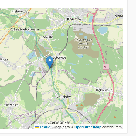
Leaflet
|
Map data ©
OpenStreetMap
contributors