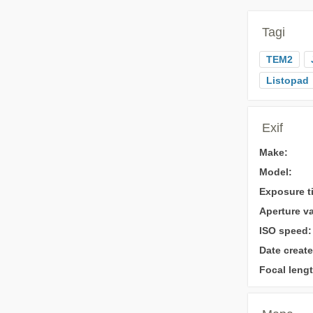
Tagi
TEM2
Listopad
Exif
Make:
Model:
Exposure t
Aperture va
ISO speed:
Date create
Focal lengt