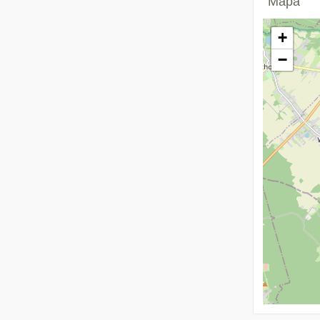
Mapa
+
−