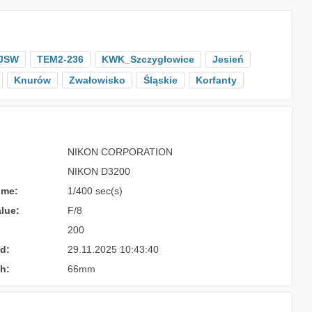
JSW
TEM2-236
KWK_Szczygłowice
Jesień
Knurów
Zwałowisko
Śląskie
Korfanty
NIKON CORPORATION
NIKON D3200
ime:
1/400 sec(s)
lue:
F/8
200
d:
29.11.2025 10:43:40
h:
66mm