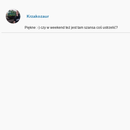
Krzakozaur
Piękne :⁠-⁠) czy w weekend też jest tam szansa coś ustrzelić?