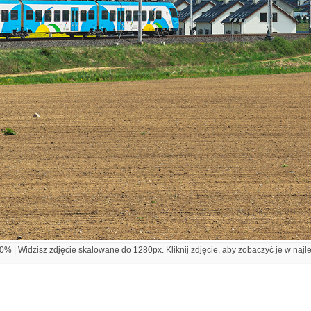
% | Widzisz zdjęcie skalowane do 1280px. Kliknij zdjęcie, aby zobaczyć je w najl