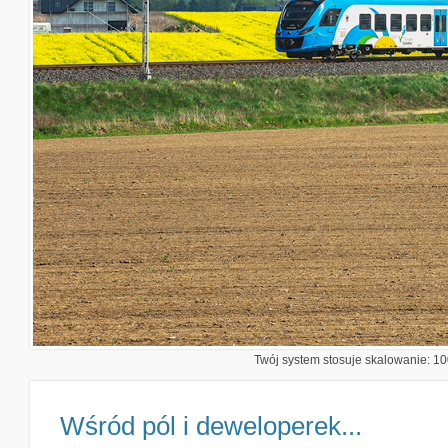
Twój system stosuje skalowanie: 100
Wśród pól i deweloperek...