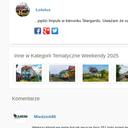
Lololux
...pędzi Impuls w kierunku Stargardu. Uważam że sz
Inne w Kategorii
Tematyczne Weekendy 2025
Komentarze
Miedziok86
Większy klimat wg mnie był jak jeszcze linia 351 była przed mo