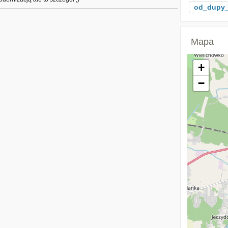
od_dupy_
Mapa
+
−