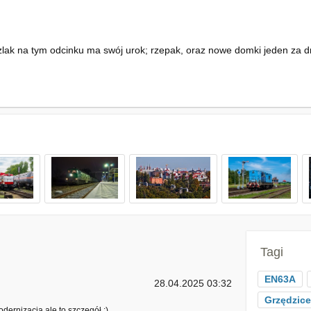
lak na tym odcinku ma swój urok; rzepak, oraz nowe domki jeden za dr
Tagi
EN63A
28.04.2025 03:32
Grzędzice
dernizacją ale to szczegół ;)