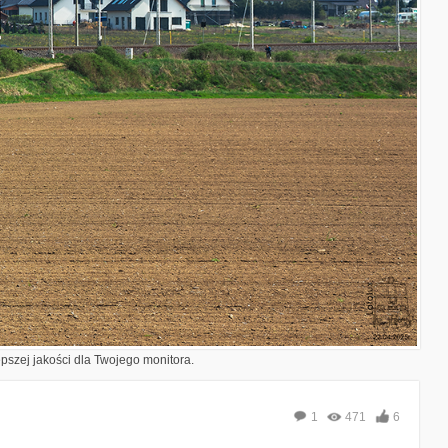
epszej jakości dla Twojego monitora.
1
471
6