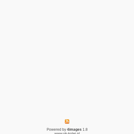
Powered by
4images
1.8
www.ok-kolej.pl