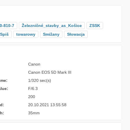
0-810-7
Železničné_stavby_as_Košice
ZSSK
Spiš
towarowy
Smižany
Słowacja
Canon
Canon EOS 5D Mark III
ime:
1/320 sec(s)
lue:
F/6.3
200
d:
20.10.2021 13:55:58
h:
35mm