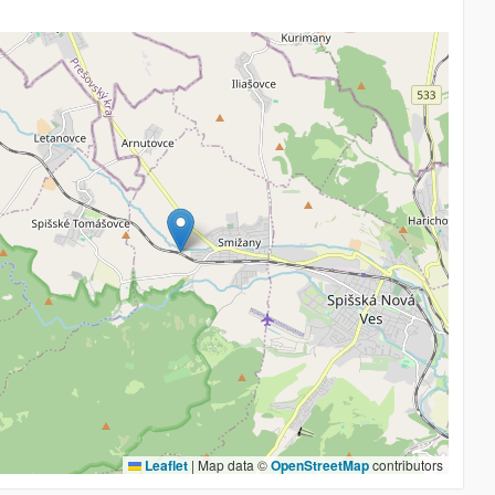
Leaflet
|
Map data ©
OpenStreetMap
contributors