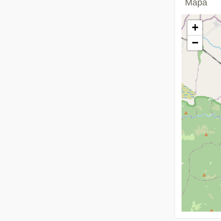
Mapa
+
−