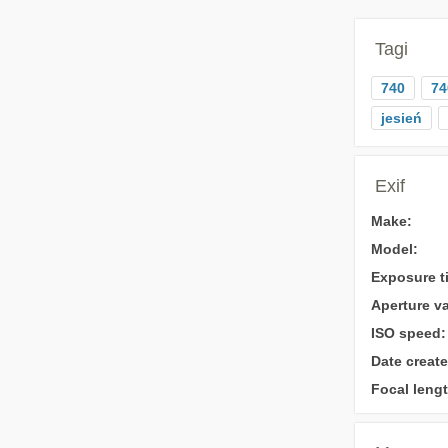
Tagi
740
74
jesień
Exif
Make:
Model:
Exposure t
Aperture va
ISO speed:
Date create
Focal lengt