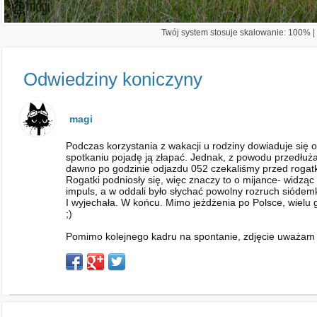
Twój system stosuje skalowanie: 100% | 
Odwiedziny koniczyny
magi
Podczas korzystania z wakacji u rodziny dowiaduje się
spotkaniu pojadę ją złapać. Jednak, z powodu przedłuża
dawno po godzinie odjazdu 052 czekaliśmy przed rogatka
Rogatki podniosły się, więc znaczy to o mijance- widząc
impuls, a w oddali było słychać powolny rozruch siódemk
I wyjechała. W końcu. Mimo jeżdżenia po Polsce, wielu go
;)
Pomimo kolejnego kadru na spontanie, zdjęcie uważam z