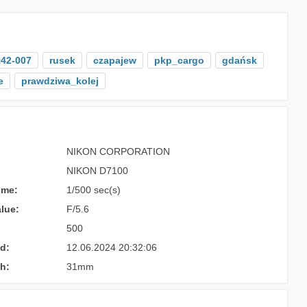
t42-007
rusek
czapajew
pkp_cargo
gdańsk
e
prawdziwa_kolej
NIKON CORPORATION
NIKON D7100
ime:
1/500 sec(s)
lue:
F/5.6
500
d:
12.06.2024 20:32:06
h:
31mm