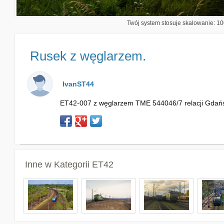
Twój system stosuje skalowanie: 100
Rusek z węglarzem.
IvanST44
ET42-007 z węglarzem TME 544046/7 relacji Gdańsk 
Inne w Kategorii
ET42