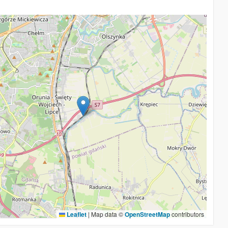
Leaflet
|
Map data ©
OpenStreetMap
contributors