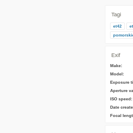
Tagi
et42
e
pomorski
Exif
Make:
Model:
Exposure t
Aperture va
ISO speed:
Date create
Focal lengt