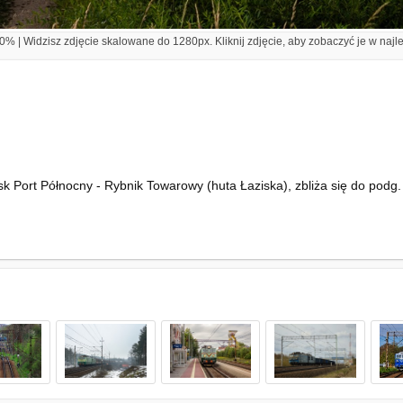
% | Widzisz zdjęcie skalowane do 1280px. Kliknij zdjęcie, aby zobaczyć je w najl
Port Północny - Rybnik Towarowy (huta Łaziska), zbliża się do podg.