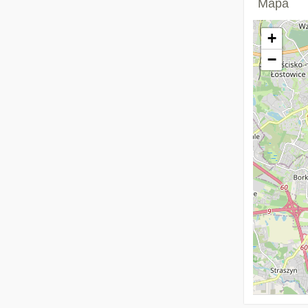
Mapa
+
−