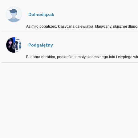
Dolnoślązak
Aż miło popatrzeć, klasyczna dziewiątka, klasyczny, słusznej długoś
Podgałęźny
B. dobra obróbka, podkreśla tematy słonecznego lata i ciepłego wi