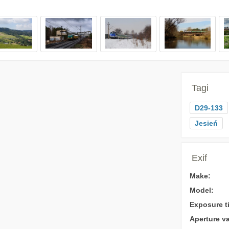
Tagi
D29-133
Jesień
Exif
Make:
Model:
Exposure t
Aperture va