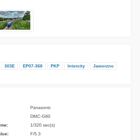
303E
EP07-368
PKP
Intercity
Jaworzno
Panasonic
DMC-G80
ime:
1/320 sec(s)
lue:
F/5.3