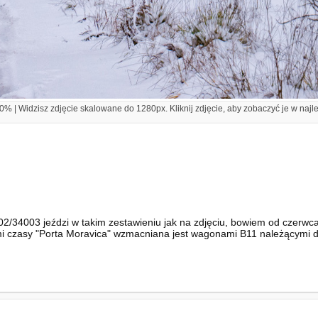
% | Widzisz zdjęcie skalowane do 1280px. Kliknij zdjęcie, aby zobaczyć je w najl
002/34003 jeździ w takim zestawieniu jak na zdjęciu, bowiem od czerwc
i czasy "Porta Moravica" wzmacniana jest wagonami B11 należącymi do