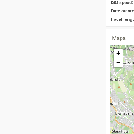
ISO speed:
Date create
Focal lengt
Mapa
+
−